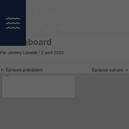
Aller
au
contenu
Paddleboard
Par
Jérémy Léveillé
/
2 avril 2025
←
Épreuve précédent
Épreuve suivant
→