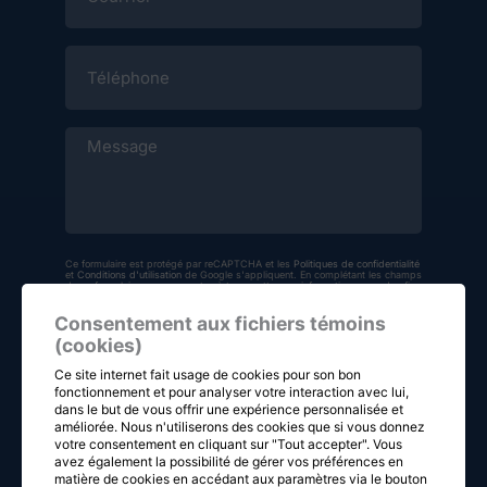
Téléphone
Message
Ce formulaire est protégé par reCAPTCHA et les
Politiques de confidentialité
et
Conditions d'utilisation
de Google s'appliquent. En complétant les champs
de ce formulaire vous consentez à transmettre vos informations pour des fins
de suivi selon les dispositions de nos
Conditions d'utilisation
et
politique de
confidentialité
.
Consentement aux fichiers témoins
(cookies)
Ce site internet fait usage de cookies pour son bon
ENVOYER LA DEMANDE
fonctionnement et pour analyser votre interaction avec lui,
dans le but de vous offrir une expérience personnalisée et
améliorée. Nous n'utiliserons des cookies que si vous donnez
votre consentement en cliquant sur "Tout accepter". Vous
avez également la possibilité de gérer vos préférences en
matière de cookies en accédant aux paramètres via le bouton