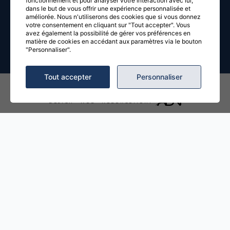
fonctionnement et pour analyser votre interaction avec lui,
confidentialité
.
dans le but de vous offrir une expérience personnalisée et
améliorée. Nous n'utiliserons des cookies que si vous donnez
votre consentement en cliquant sur "Tout accepter". Vous
avez également la possibilité de gérer vos préférences en
matière de cookies en accédant aux paramètres via le bouton
"Personnaliser".
Tout accepter
Personnaliser
© 2026, TOUS DROITS RÉSERVÉS,
FESTIVAL DE LA RIVIÈRE
DESIGN
+
WEB
+
HÉBERGEMENT
ACCUEIL