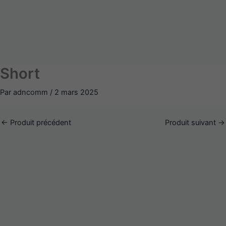
Aller
au
contenu
Short
Par
adncomm
/
2 mars 2025
←
Produit précédent
Produit suivant
→