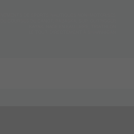
NEMENTS DE SPORTS NAUTIQUES NON-MOTORISÉS
 DE COURSES DE CANOT, RABASKA, SUP, OUTRIGGER
KAYAK, NAGE EN EAU LIBRE, TRIATHLON
LE TOUT, DIRECTEMENT À SHAWINIGAN