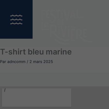
Aller
au
contenu
T-shirt bleu marine
Par
adncomm
/
2 mars 2025